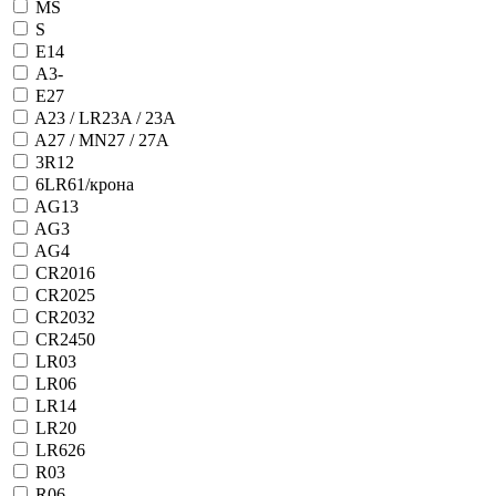
MS
S
E14
А3-
E27
A23 / LR23A / 23A
A27 / MN27 / 27A
3R12
6LR61/крона
AG13
AG3
AG4
CR2016
CR2025
CR2032
CR2450
LR03
LR06
LR14
LR20
LR626
R03
R06