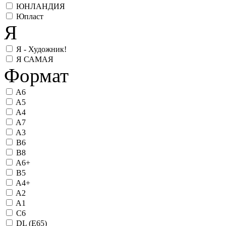
ЮНЛАНДИЯ
Юпласт
Я
Я - Художник!
Я САМАЯ
Формат
A6
A5
A4
A7
A3
B6
B8
A6+
B5
A4+
A2
A1
C6
DL (Е65)