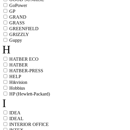
GoPower
GP
GRAND
GRASS
GREENFIELD
GRIZZLY
Guppy
H
HATBER ECO
HATBER
HATBER-PRESS
HELP
Hikvision
Hobbius
HP (Hewlett-Packard)
I
IDEA
IDEAL
INTERIOR OFFICE