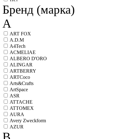
Бренд (марка)
A
ART FOX
A.D.M
A4Tech
ACMELIAE
ALBERO D'ORO
ALINGAR
ARTBERRY
ARTCoco
Arts&Crafts
ArtSpace
ASR
ATTACHE
ATTOMEX
AURA
Avery Zweckform
AZUR
B