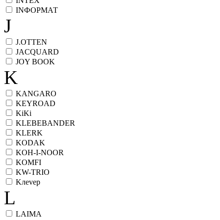
INTEX
INФОРМАТ
J
J.OTTEN
JACQUARD
JOY BOOK
K
KANGARO
KEYROAD
KiKi
KLEBEBANDER
KLERK
KODAK
KOH-I-NOOR
KOMFI
KW-TRIO
Kлеvер
L
LAIMA