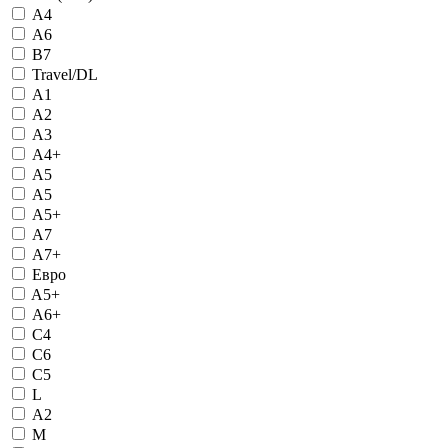
А4
А6
B7
Travel/DL
А1
А2
А3
А4+
А5
А5
А5+
А7
А7+
Евро
A5+
А6+
С4
С6
С5
L
А2
M