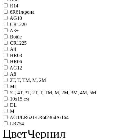
R14
6R61/крона
AG10
CR1220
A3+
Bottle
CR1225
А4
HR03
HR06
AG12
А8
2Т, Т, ТМ, М, 2М
ML
5Т, 4Т, 3Т, 2Т, Т, ТМ, М, 2М, 3М, 4М, 5М
10х15 см
DL
М
AG1/LR621/LR60/364А/164
LR754
ЦветЧернил